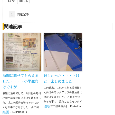
目次
1.
関連記事
関連記事
新聞に載せてもらえま
難しかった・・・・け
した・・・・小学生向
ど、楽しめました
けですが
この週末、これから作る美術館さ
ん向けのモックアップの仕込みに
表題の通りでして、昨日付の毎日
出かけてきました。 これまでに
小学生新聞に取り上げて戴きまし
作った事も、見たこともないタイ
た。 友人の紹介がきっかけでか
照明
プの照明器具 […]
Posted in
くなる事になりました。 身の回
経営
り […]
Posted in