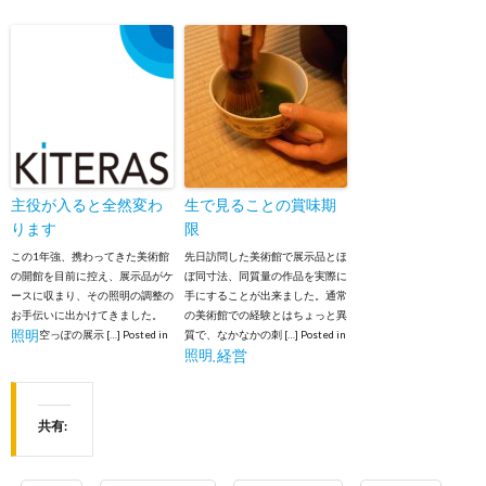
主役が入ると全然変わ
生で見ることの賞味期
ります
限
この1年強、携わってきた美術館
先日訪問した美術館で展示品とほ
の開館を目前に控え、展示品がケ
ぼ同寸法、同質量の作品を実際に
ースに収まり、その照明の調整の
手にすることが出来ました。通常
お手伝いに出かけてきました。
の美術館での経験とはちょっと異
照明
空っぽの展示 […]
Posted in
質で、なかなかの刺 […]
Posted in
照明
経営
,
共有: