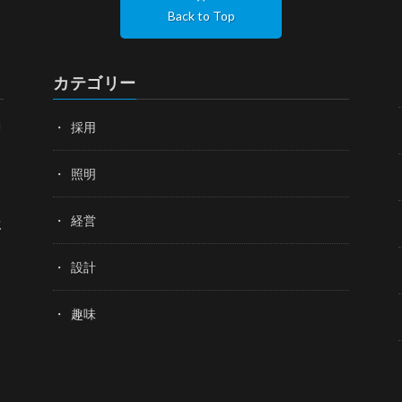
Back to Top
カテゴリー
ロ
採用
照明
経営
立
設計
趣味