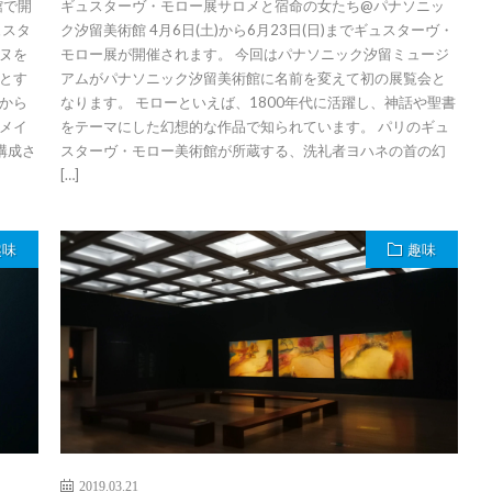
館で開
ギュスターヴ・モロー展サロメと宿命の女たち@パナソニッ
ュスタ
ク汐留美術館 4月6日(土)から6月23日(日)までギュスターヴ・
ヌを
モロー展が開催されます。 今回はパナソニック汐留ミュージ
とす
アムがパナソニック汐留美術館に名前を変えて初の展覧会と
から
なります。 モローといえば、1800年代に活躍し、神話や聖書
メイ
をテーマにした幻想的な作品で知られています。 パリのギュ
構成さ
スターヴ・モロー美術館が所蔵する、洗礼者ヨハネの首の幻
[…]
趣味
趣味
2019.03.21