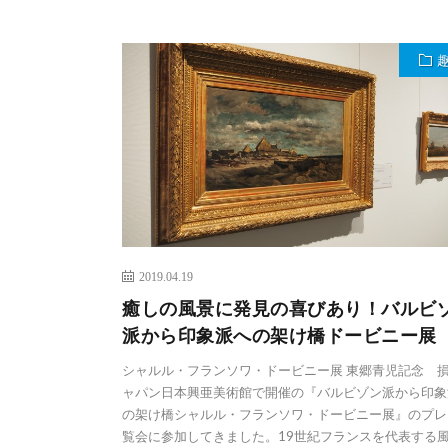
2019.04.19
癒しの風景に発見の喜びあり！バルビ
派から印象派への架け橋ドービニー展
シャルル・フランソワ・ドービニー展 東郷青児記念 
ャパン日本興亜美術館で開催の『バルビゾン派から印象
の架け橋シャルル・フランソワ・ドービニー展』のプレ
覧会に参加してきました。19世紀フランスを代表する