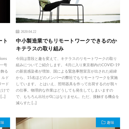
2020.04.22
ート
中小製造業でもリモートワークできるのか
キテラスの取り組み
ons
今回は普段と趣を変えて、キテラスのリモートワークの取り
一号
組みについてご紹介します。 4月に入り東京都内のCOVID-19
を飾る
の新規感染者が増加、国による緊急事態宣言が出された経緯
、ルド
から、15名ほどのメンバーの弊社でもリモートワークを実施
ワード
しています。 とはいえ、照明器具を作って出荷するのが我々
だけで
の仕事。物理的な作業はどうしても発生してしまいますの
…]
で、もちろん出社が0にはなりません。ただ、接触する機会を
減らすた […]
趣味
趣味