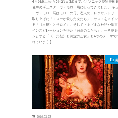
4月6日(土)から6月23日(日)までパナソニック汐留美術
催中のギュスターヴ・モロー展に行ってきました。 ギ
ーヴ・モロー展はモローの母、恋人のアレクサンドリー
取り上げた「モローが愛した女たち」、サロメをメイン
る「《出現》とサロメ」、そしてさまざまな神話や聖書
インスピレーションを得た「宿命の女たち」、一角獣を
ンとする「《一角獣》と純潔の乙女」と4つのテーマで
れていま […]
2019.03.25