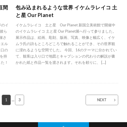
垣間
包み込まれるような世界 イケムラレイコ 土
と星 Our Planet
半のイ
イケムラレイコ 土と星 Our Planet 新国立美術館で開催中
彼ら
のイケムラレイコ 土と星 Our Planet展へ行って参りました。
催さ
展示作品は、絵画、彫刻、版画、写真、映像と幅広く、イケ
ァエル
ムラ氏の詩もところどころで触れることができ、その世界観
り口の
に浸れるような空間でした。 今回、16のテーマに分かれてい
を持
て、観客は入り口で地図とキャプションの代わりの解説が書
した！
かれた紙と作品一覧を渡されます。それを頼りに、 […]
1
…
3
NEXT