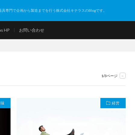
具専門で企画から製造までを行う株式会社キテラスのBlogです。
as HP
お問い合わせ
1/3ページ
>
趣味
経営