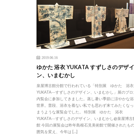
2019.06.16
ゆかた 浴衣 YUKATA すずしさのデザ
ン、いまむかし
泉屋博古館分館で行われている「特別展 ゆかた 浴
YUKATA―すずしさのデザイン、いまむかし」展のブロ
内覧会に参加してきました。蒸し暑い季節に涼やかな浴
世界。普段、浴衣を着ない私でも思わず来てみたくなっ
まうような展覧会でした。 特別展 ゆかた 浴衣
YUKATA―すずしさのデザイン、いまむかし@泉屋博古
館 今回の展覧会は昨年島根石見美術館で開催されたも
囲気を変え、今年は […]