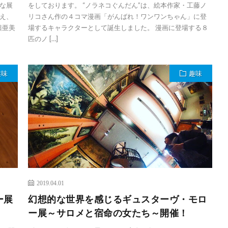
な展
をしております。 “ノラネコぐんだん”は、絵本作家・工藤ノ
え、
リコさん作の４コマ漫画「がんばれ！ワンワンちゃん」に登
興亜美
場するキャラクターとして誕生しました。 漫画に登場する８
匹のノ […]
趣味
趣味
2019.04.01
ー展
幻想的な世界を感じるギュスターヴ・モロ
ー展～サロメと宿命の女たち～開催！