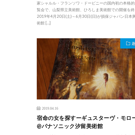
家シャルル・フランソワ・ドービニーの国内初の本格的
覧会で、山梨県立美術館、ひろしま美術館での開催を終
2019年4月20日(土)～6月30日(日)が損保ジャパン日本
術館 […]
2019.04.16
宿命の女を探すーギュスターヴ・モロ
@パナソニック汐留美術館