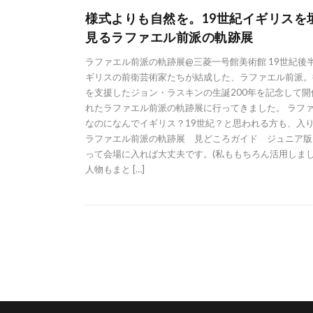
様式よりも自然を。19世紀イギリスを
見るラファエル前派の軌跡展
ラファエル前派の軌跡展@三菱一号館美術館 19世紀後
ギリスの前衛芸術家たちが結成した、ラファエル前派。
を支援したジョン・ラスキンの生誕200年を記念して開
れたラファエル前派の軌跡展に行ってきました。 ラフ
なのになんでイギリス？19世紀？と思われる方も、入
ラファエル前派の軌跡展 見どころガイド ジュニア版
って会場に入れば大丈夫です。(私ももちろん活用しま
人物もまと […]