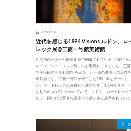
2020.12.02
近代を感じる1894 Visions ルドン、ロ
レック展@三菱一号館美術館
丸の内の三菱一号館美術館で開催されている『1894 Visi
ルドン、ロートレック展』へお邪魔してきました。三菱
館美術館の開館10周年を記念した一連の展覧会の最後
展覧会です。三菱一号館が竣工した1894年をテーマに
ンとロートレックに注目した展示です。1894年をキー
とした6つの章に分かれていて、ルドン、ロートレック
なく、同年代の著名な画家の作品が多く展示されていま [