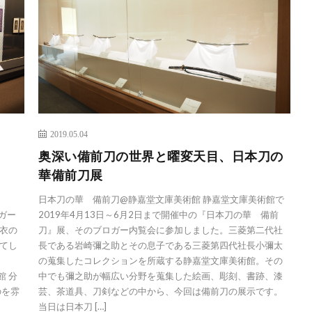
2019.05.04
イ
奥深い備前刀の世界と曜変天目、日本刀の
華備前刀展
衣
日本刀の華 備前刀@静嘉堂文庫美術館 静嘉堂文庫美術館で
ガー
2019年4月13日～6月2日まで開催中の『日本刀の華 備前
衣の
刀』展、そのブロガー内覧会に参加しました。三菱第二代社
てし
長である岩崎彌之助とその息子である三菱第四代社長小彌太
の蒐集したコレクションを所蔵する静嘉堂文庫美術館。その
館 分
中でも彌之助が幅広い分野を蒐集した絵画、彫刻、書跡、漆
のを雰
芸、茶道具、刀剣などの中から、今回は備前刀の展示です。
当日は日本刀 […]