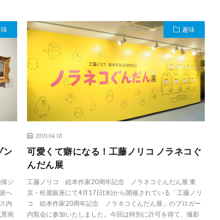
趣味
趣味
2019.04.18
ゾン
可愛くて癖になる！工藤ノリコ ノラネコぐ
んだん展
損保ジ
工藤ノリコ 絵本作家20周年記念 ノラネコぐんだん展 東
派へ
京・松屋銀座にて4月17日(水)から開催されている「工藤ノリ
ス内
コ 絵本作家20周年記念 ノラネコぐんだん展」のブロガー
風景画
内覧会に参加いたしました。今回は特別に許可を得て、撮影